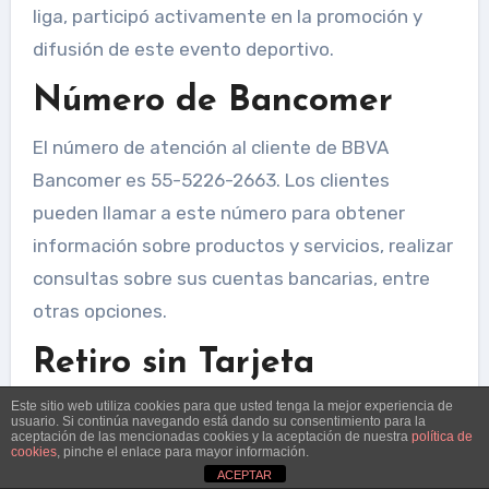
liga, participó activamente en la promoción y
difusión de este evento deportivo.
Número de Bancomer
El número de atención al cliente de BBVA
Bancomer es 55-5226-2663. Los clientes
pueden llamar a este número para obtener
información sobre productos y servicios, realizar
consultas sobre sus cuentas bancarias, entre
otras opciones.
Retiro sin Tarjeta
Bancomer
Este sitio web utiliza cookies para que usted tenga la mejor experiencia de
usuario. Si continúa navegando está dando su consentimiento para la
aceptación de las mencionadas cookies y la aceptación de nuestra
política de
BBVA Bancomer ofrece la opción de realizar
cookies
, pinche el enlace para mayor información.
ACEPTAR
retiros de efectivo en cajeros automáticos sin