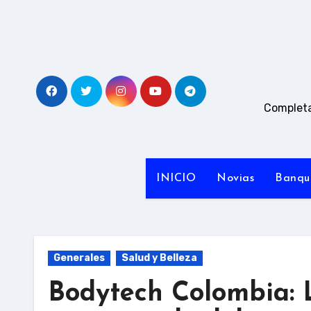
Ir
al
contenido
Completa
INICIO
Novias
Banqu
Generales
Salud y Belleza
Bodytech Colombia: 