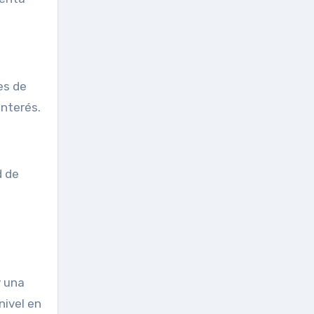
es de
interés.
d de
a
y una
nivel en