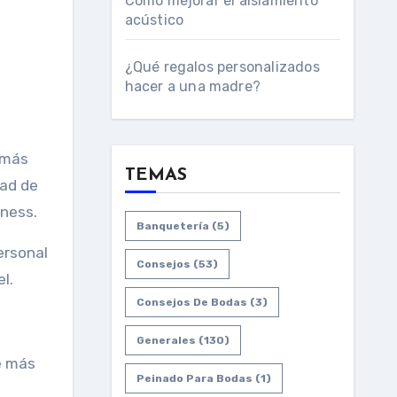
Cómo mejorar el aislamiento
acústico
¿Qué regalos personalizados
hacer a una madre?
TEMAS
dad de
tness.
Banquetería
(5)
ersonal
Consejos
(53)
l.
Consejos De Bodas
(3)
Generales
(130)
de más
Peinado Para Bodas
(1)