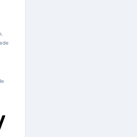
o,
sede
de