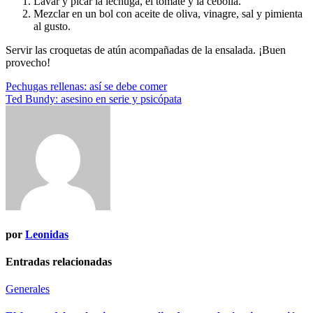
Lavar y picar la lechuga, el tomate y la cebolla.
Mezclar en un bol con aceite de oliva, vinagre, sal y pimienta
al gusto.
Servir las croquetas de atún acompañadas de la ensalada. ¡Buen
provecho!
Navegación
Pechugas rellenas: así se debe comer
Ted Bundy: asesino en serie y psicópata
de
entradas
por
Leonidas
Entradas relacionadas
Generales