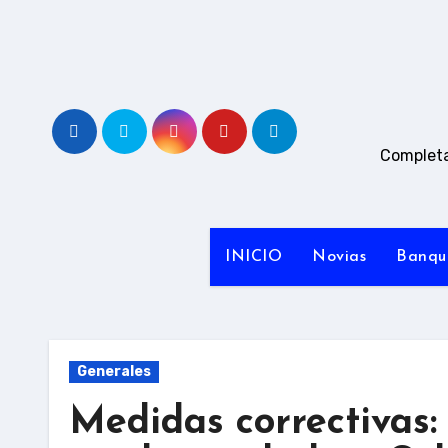
Ir
al
contenido
Completa
INICIO
Novias
Banqu
Generales
Medidas correctivas: