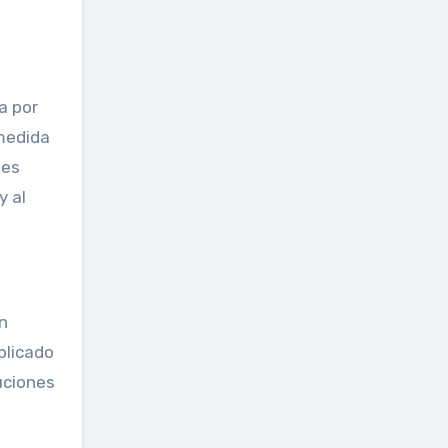
a por
 medida
des
y al
n
plicado
uciones