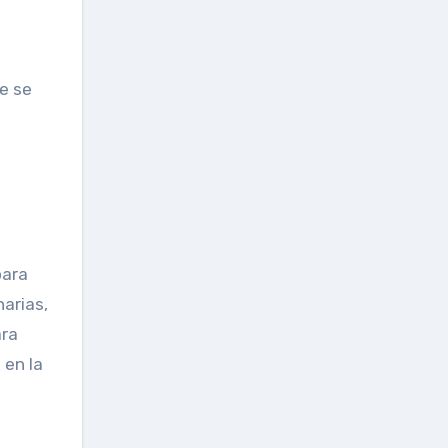
e se
para
narias,
ara
 en la