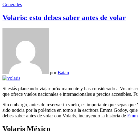
Generales
Volaris: esto debes saber antes de volar
por
Batan
Si estás planeando viajar próximamente y has considerado a Volaris como una opción, es importante que conozcas algunos detalles antes de comprar tus boletos. Volaris es una aerolínea mexicana de bajo costo
que ofrece vuelos nacionales e internacionales a precios accesibles. 
Sin embargo, antes de reservar tu vuelo, es importante que sepas que Vo
sido noticia por la polémica en torno a la escritora Emma Godoy, quie
debes saber antes de volar con Volaris, incluyendo la historia de
Emm
Volaris México