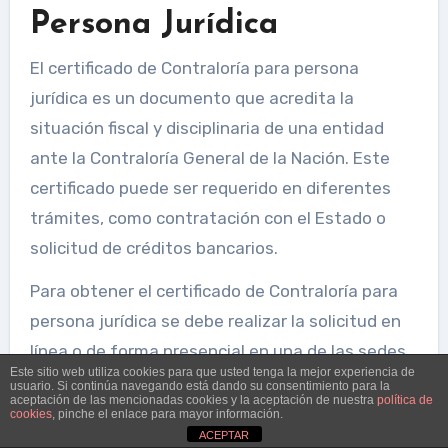
Persona Jurídica
El certificado de Contraloría para persona
jurídica es un documento que acredita la
situación fiscal y disciplinaria de una entidad
ante la Contraloría General de la Nación. Este
certificado puede ser requerido en diferentes
trámites, como contratación con el Estado o
solicitud de créditos bancarios.
Para obtener el certificado de Contraloría para
persona jurídica se debe realizar la solicitud en
línea o de forma presencial en una de las sedes
Este sitio web utiliza cookies para que usted tenga la mejor experiencia de
de la Contraloría General de la Nación. La
usuario. Si continúa navegando está dando su consentimiento para la
aceptación de las mencionadas cookies y la aceptación de nuestra
política de
emisión del certificado es gratuita y su validez
cookies
, pinche el enlace para mayor información.
ACEPTAR
es de seis meses.